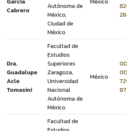
García
México
Autónoma de
820
Cabrero
México,
284
Ciudad de
México
Facultad de
Estudios
Dra.
Superiores
000
Guadalupe
Zaragoza,
000
México
Acle
Universidad
729
Tomasini
Nacional
870
Autónoma de
México
Facultad de
Estudios