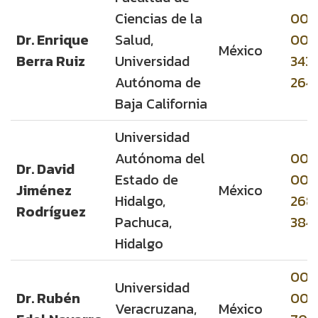
Ciencias de la
000
Dr. Enrique
Salud,
000
México
Berra Ruiz
Universidad
343
Autónoma de
264
Baja California
Universidad
Autónoma del
000
Dr. David
Estado de
000
Jiménez
México
Hidalgo,
268
Rodríguez
Pachuca,
384
Hidalgo
000
Universidad
Dr. Rubén
000
Veracruzana,
México