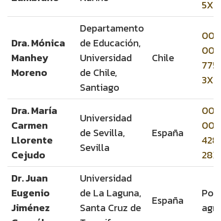
5X
Departamento
000
Dra. Mónica
de Educación,
000
Manhey
Universidad
Chile
775
Moreno
de Chile,
3X
Santiago
Dra. María
000
Universidad
Carmen
000
de Sevilla,
España
Llorente
428
Sevilla
Cejudo
28X
Dr. Juan
Universidad
Eugenio
de La Laguna,
Por
España
Jiménez
Santa Cruz de
agre