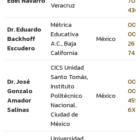
Edel Navarro
706
Veracruz
436
Métrica
000
Dr. Eduardo
Educativa
000
Backhoff
México
A.C., Baja
267
Escudero
California
74
CICS Unidad
Santo Tomás,
Dr. José
000
Instituto
Gonzalo
000
Politécnico
México
Amador
4559
Nacional,
Salinas
6X
Ciudad de
México
Universidad