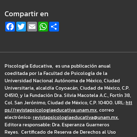
Compartir en
F
T
E
W
S
a
w
m
h
h
c
i
a
a
a
e
t
i
t
r
b
t
l
s
e
o
e
A
o
r
p
k
p
Piscología Educativa, es una publicación anual
coeditada por la Facultad de Psicología de la
Universidad Nacional Autónoma de México, Ciudad
Universitaria, alcaldía Coyoacán, Ciudad de México, C.P.
04510, y la Fundación Dra. Silvia Macotela A.C., Fortín 38,
Col. San Jerónimo, Ciudad de México, C.P. 10400. URL:
htt
ps://revistapsicologiaeducativa.unam.mx
, correo
electrónico:
revistapsicologiaeducativa@unam.mx
,
Editora responsable: Dra. Esperanza Guarneros
Reyes. Certificado de Reserva de Derechos al Uso