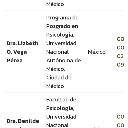
México
Programa de
Posgrado en
Psicología,
000
Dra. Lizbeth
Universidad
000
O. Vega
Nacional
México
026
Pérez
Autónoma de
098
México,
Ciudad de
México
Facultad de
Psicología,
Universidad
000
Dra. Benilde
Nacional
000