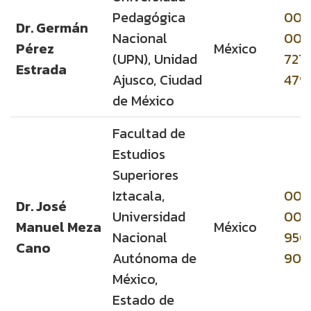
Pedagógica
000
Dr. Germán
Nacional
000
Pérez
México
(UPN), Unidad
721
Estrada
Ajusco, Ciudad
479
de México
Facultad de
Estudios
Superiores
Iztacala,
000
Dr. José
Universidad
000
Manuel Meza
México
Nacional
950
Cano
Autónoma de
906
México,
Estado de