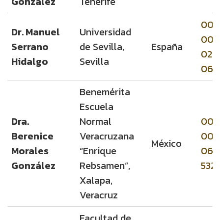
González
Tenerife
000
Dr. Manuel
Universidad
000
Serrano
de Sevilla,
España
029
Hidalgo
Sevilla
066
Benemérita
Escuela
Dra.
Normal
000
Berenice
Veracruzana
000
México
Morales
“Enrique
069
González
Rebsamen”,
532
Xalapa,
Veracruz
Facultad de