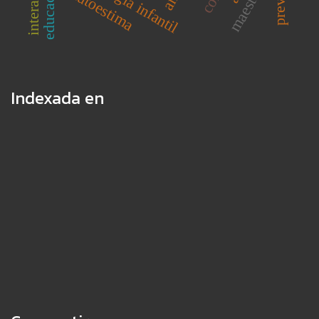
psicología infantil
maestras
autoestima
Indexada en