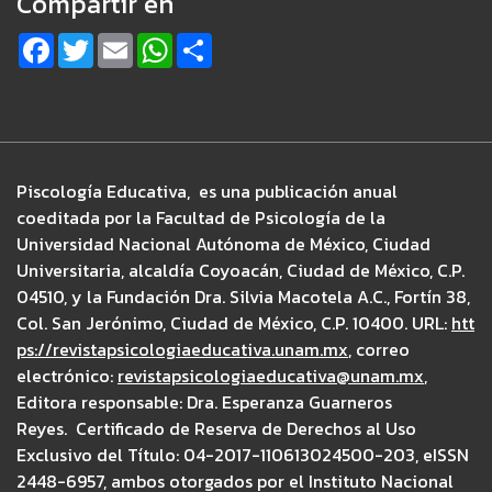
Compartir en
F
T
E
W
S
a
w
m
h
h
c
i
a
a
a
e
t
i
t
r
b
t
l
s
e
o
e
A
o
r
p
k
p
Piscología Educativa, es una publicación anual
coeditada por la Facultad de Psicología de la
Universidad Nacional Autónoma de México, Ciudad
Universitaria, alcaldía Coyoacán, Ciudad de México, C.P.
04510, y la Fundación Dra. Silvia Macotela A.C., Fortín 38,
Col. San Jerónimo, Ciudad de México, C.P. 10400. URL:
htt
ps://revistapsicologiaeducativa.unam.mx
, correo
electrónico:
revistapsicologiaeducativa@unam.mx
,
Editora responsable: Dra. Esperanza Guarneros
Reyes. Certificado de Reserva de Derechos al Uso
Exclusivo del Título: 04-2017-110613024500-203, eISSN
2448-6957, ambos otorgados por el Instituto Nacional