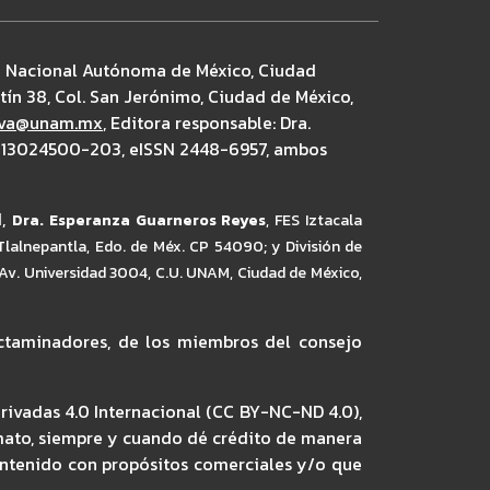
ad Nacional Autónoma de México, Ciudad
rtín 38, Col. San Jerónimo, Ciudad de México,
tiva@unam.mx
, Editora responsable: Dra.
10613024500-203, eISSN 2448-6957, ambos
I,
Dra. Esperanza Guarneros Reyes
,
FES Iztacala
 Tlalnepantla, Edo. de Méx. CP 54090; y División de
 Av. Universidad 3004, C.U. UNAM, Ciudad de México,
dictaminadores, de los miembros del consejo
rivadas 4.0 Internacional (CC BY-NC-ND 4.0),
ormato, siempre y cuando dé crédito de manera
contenido con propósitos comerciales y/o que