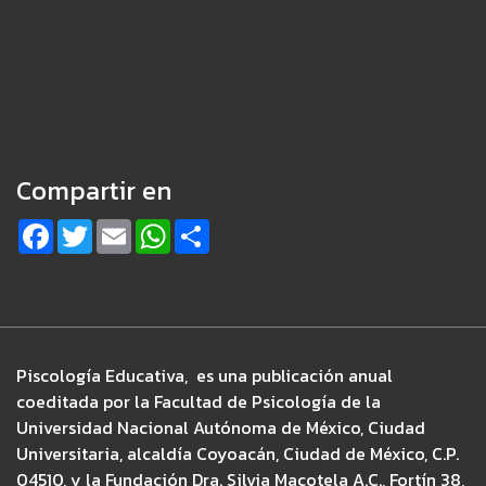
Compartir en
F
T
E
W
S
a
w
m
h
h
c
i
a
a
a
e
t
i
t
r
b
t
l
s
e
o
e
A
o
r
p
k
p
Piscología Educativa, es una publicación anual
coeditada por la Facultad de Psicología de la
Universidad Nacional Autónoma de México, Ciudad
Universitaria, alcaldía Coyoacán, Ciudad de México, C.P.
04510, y la Fundación Dra. Silvia Macotela A.C., Fortín 38,