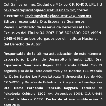
Col. San Jerónimo, Ciudad de México, C.P. 10400. URL:
htt
ps://revistapsicologiaeducativa.unam.mx
, correo
electrónico:
revistapsicologiaeducativa@unam.mx
,
Editora responsable: Dra. Esperanza Guarneros
Reyes. Certificado de Reserva de Derechos al Uso
Exclusivo del Título: 04-2017-110613024500-203, eISSN
2448-6957, ambos otorgados por el Instituto Nacional
del Derecho de Autor.
Responsable de la última actualización de este número,
Laboratorio Digital de Desarrollo Infantil LDDI,
Dra.
Esperanza Guarneros Reyes
,
FES Iztacala UNAM,
Cub 21,
segundo piso de la Torre Académica y de Tutorías, FES Iztacala.
Av. De los Barrios, Los Reyes Iztacala, Tlalnepantla, Edo. de Méx.
CP 54090; y División de Estudios de Posgrado e Investigación,
Dra. María Fernanda Poncelis Raygoza
, Facultad de
Psicología, Cubículo E202, Av. Universidad 3004, C.U. UNAM,
Ciudad de México, 04510.
Fecha de última modificación: 5
abril 2026