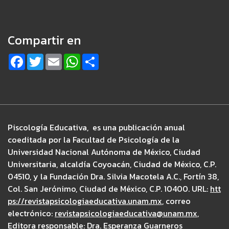
Compartir en
F
T
E
W
S
a
w
m
h
h
c
i
a
a
a
e
t
i
t
r
b
t
l
s
e
o
e
A
o
r
p
k
p
Piscología Educativa, es una publicación anual
coeditada por la Facultad de Psicología de la
Universidad Nacional Autónoma de México, Ciudad
Universitaria, alcaldía Coyoacán, Ciudad de México, C.P.
04510, y la Fundación Dra. Silvia Macotela A.C., Fortín 38,
Col. San Jerónimo, Ciudad de México, C.P. 10400. URL:
htt
ps://revistapsicologiaeducativa.unam.mx
, correo
electrónico:
revistapsicologiaeducativa@unam.mx
,
Editora responsable: Dra. Esperanza Guarneros