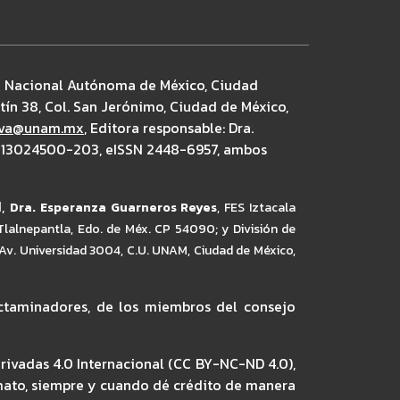
ad Nacional Autónoma de México, Ciudad
rtín 38, Col. San Jerónimo, Ciudad de México,
tiva@unam.mx
, Editora responsable: Dra.
10613024500-203, eISSN 2448-6957, ambos
I,
Dra. Esperanza Guarneros Reyes
,
FES Iztacala
 Tlalnepantla, Edo. de Méx. CP 54090; y División de
 Av. Universidad 3004, C.U. UNAM, Ciudad de México,
dictaminadores, de los miembros del consejo
rivadas 4.0 Internacional (CC BY-NC-ND 4.0),
ormato, siempre y cuando dé crédito de manera