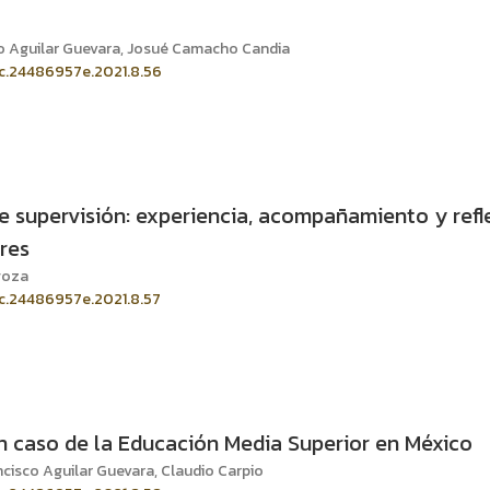
sco Aguilar Guevara, Josué Camacho Candia
ic.24486957e.2021.8.56
de supervisión: experiencia, acompañamiento y refl
res
goza
ic.24486957e.2021.8.57
 caso de la Educación Media Superior en México
cisco Aguilar Guevara, Claudio Carpio