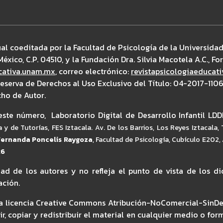
ual coeditada por la Facultad de Psicología de la Universid
éxico, C.P. 04510, y la Fundación Dra. Silvia Macotela A.C., Fo
ucativa.unam.mx
, correo electrónico:
revistapsicologiaeduca
Reserva de Derechos al Uso Exclusivo del Título: 04-2017-1
cho de Autor.
ste número, Laboratorio Digital de Desarrollo Infantil LDD
y de Tutorías, FES Iztacala. Av. De los Barrios, Los Reyes Iztacala,
Fernanda Poncelis Raygoza
, Facultad de Psicología, Cubículo E202,
26
dad de los autores y no refleja el punto de vista de los 
ación.
jo la licencia Creative Commons Atribución-NoComercial-SinDe
tir, copiar y redistribuir el material en cualquier medio o f