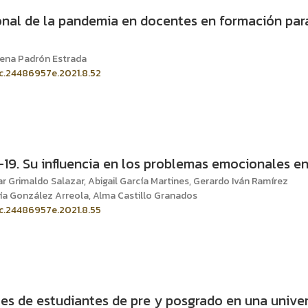
nal de la pandemia en docentes en formación para
Elena Padrón Estrada
ic.24486957e.2021.8.52
9. Su influencia en los problemas emocionales en 
r Grimaldo Salazar, Abigail García Martines, Gerardo Iván Ramírez
a González Arreola, Alma Castillo Granados
ic.24486957e.2021.8.55
es de estudiantes de pre y posgrado en una unive