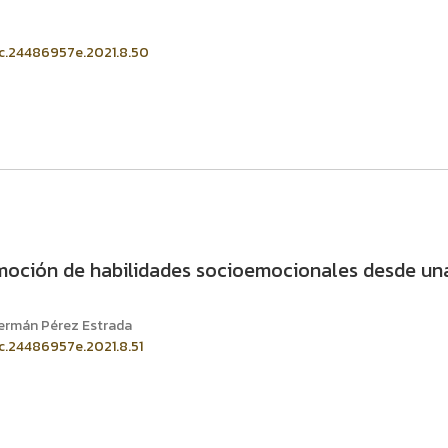
sic.24486957e.2021.8.50
omoción de habilidades socioemocionales desde un
Germán Pérez Estrada
ic.24486957e.2021.8.51