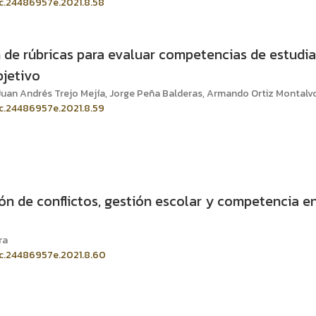
ic.24486957e.2021.8.58
 de rúbricas para evaluar competencias de estudi
jetivo
Juan Andrés Trejo Mejía, Jorge Peña Balderas, Armando Ortiz Montalv
ic.24486957e.2021.8.59
ón de conflictos, gestión escolar y competencia en
ra
sic.24486957e.2021.8.60