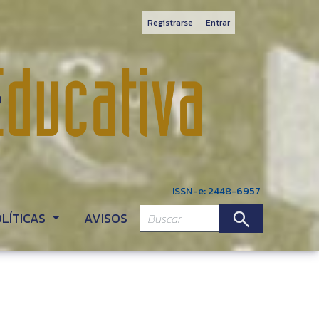
Registrarse
Entrar
ISSN-e: 2448-6957
OLÍTICAS
AVISOS