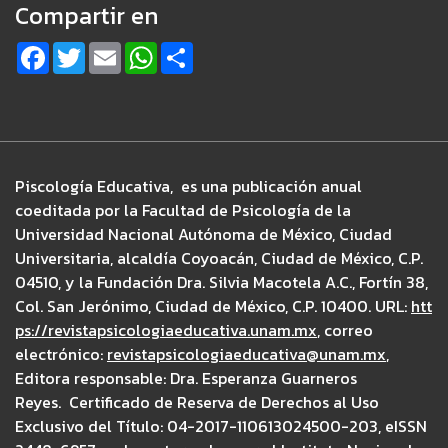
Compartir en
F
T
E
W
S
a
w
m
h
h
c
i
a
a
a
e
t
i
t
r
b
t
l
s
e
o
e
A
o
r
p
k
p
Piscología Educativa, es una publicación anual
coeditada por la Facultad de Psicología de la
Universidad Nacional Autónoma de México, Ciudad
Universitaria, alcaldía Coyoacán, Ciudad de México, C.P.
04510, y la Fundación Dra. Silvia Macotela A.C., Fortín 38,
Col. San Jerónimo, Ciudad de México, C.P. 10400. URL:
htt
ps://revistapsicologiaeducativa.unam.mx
, correo
electrónico:
revistapsicologiaeducativa@unam.mx
,
Editora responsable: Dra. Esperanza Guarneros
Reyes. Certificado de Reserva de Derechos al Uso
Exclusivo del Título: 04-2017-110613024500-203, eISSN